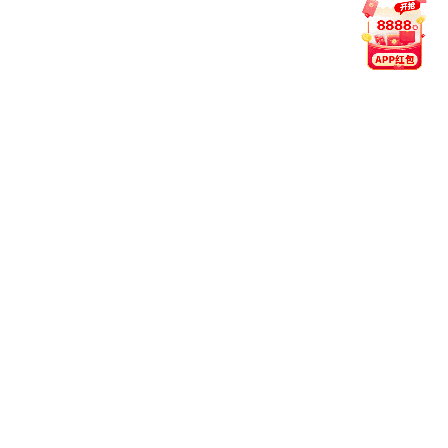
历史交锋记录对于预测比赛结果具有一定参考价值。
近年来，在双方交手过程中，克里夫兰骑士通常占据
上风，多次在主场赢得比赛。不过，这并不意味着活
塞就没有机会，因为篮球比赛充满不确定性，每一场
都是新的挑战。
值得注意的是，一些经典交锋中体现出的紧张气氛以
及双方激烈争夺，使得每次较量都充满悬念。这种背
景下，无论哪一方获胜，都将为自己书写新的篇章。
同时，也进一步加深了两支球队之间乃至两座城市之
间的竞争意识，让每一次碰撞都更加令人期待。
Total来说，从历史交锋来看，虽然骑士略占优势，但
随着时间推移和各自阵容变化，这种情况可能随时发
生改变。而这些变化正是本场焦点之战吸引人的重要