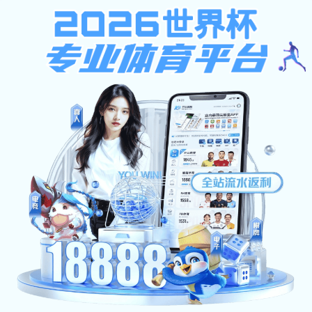
立即注册
九州体育
带您畅享全球体育盛
事
专业平台，数据精准，
高清直播
覆盖热门体育项
目。
聚焦足球、篮球、电竞等赛事，
每日内容实时更
新
。
极速访问
下载APP