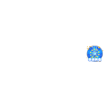
要人物。他凭借其全面的技能和丰富的经验，不仅可
以在内线得分，还能拉开空间为外线投手创造机会。
在本赛季多次关键时刻，他都能够站出来扮演英雄角
色，并为团队提供必要支持。
此外，两支球队还有其他几位实力不凡的球员，他们
同样可能成为改变局势的人物。因此，在这场焦点对
决中，双方明星球员之间的直接对抗必将引发极大的
关注与期待。
3、战术分析与比赛策略
从战术层面来看，活塞近年来逐渐倾向于强调快速反
击和外线投射。他们通过增加三分投射来丰富进攻套
路，同时利用快速传导球制造空位机会，以此来撕裂
对方防线。而这一策略需要全队成员特别是外围