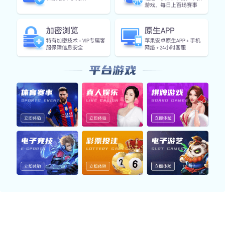
九州·体育(中国)官方网站-JIUZHOUSPORTS 用户活跃度与续
访率连续三年领先，综合评分稳定保持高位。
App下载
关于我们
隐私政策
服务协议
网站地图
认识 九州体育
九州体育官方网站【KY1.AC】官网认证:手机版、app下载、登录入
口、官方网站、网页版、平台、网址、地址、注册、娱乐，九州体育
(中国)官方网站欢迎大家选择真正的官方通道，同时我们提供全天候
7x24小时在线服务，第一时间处理各类问题，正规集团平台有保障，
欢迎体验！