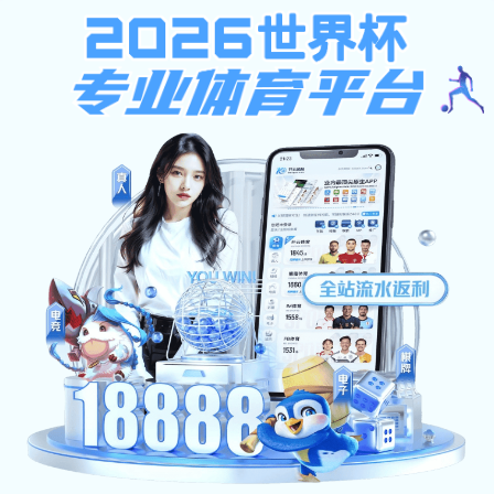
立即注册
用户协议常见问答
1. 我注册使用本平台意味着什么？
注册或使用九州体育平台，即表示您自愿接受本用户协议
的全部条款并受其约束。
2. 注册账号时需要注意什么？
3. 本平台提供哪些服务内容？